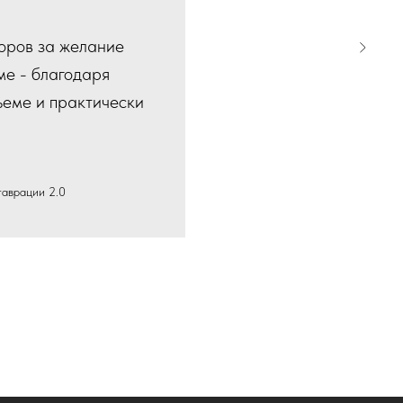
торов за желание
ме - благодаря
бъеме и практически
таврации 2.0