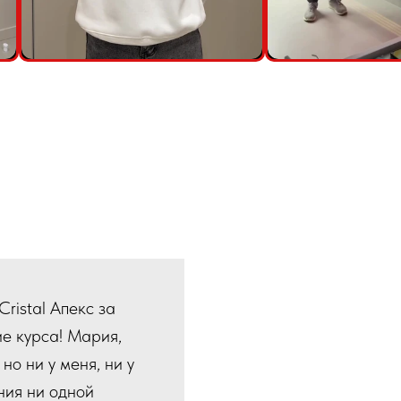
ristal Апекс за
е курса! Мария,
но ни у меня, ни у
ния ни одной