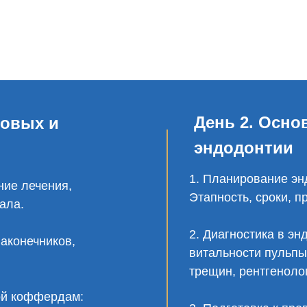
День 2. Осн
ковых и
эндодонтии
1. Планирование эн
ние лечения,
Этапность, сроки, п
ала.
2. Диагностика в эн
наконечников,
витальности пульпы,
трещин, рентгеноло
ой коффердам: