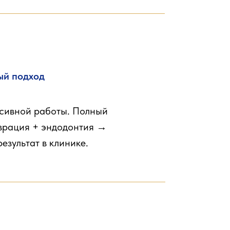
ый подход
нсивной работы. Полный
аврация + эндодонтия →
езультат в клинике.