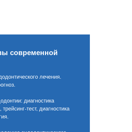
овы современной
додонтического лечения.
рогноз.
додонтии: диагностика
 трейсинг-тест, диагностика
гия.