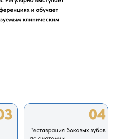
. Регулярно выступает
ференциях и обучает
азуемым клиническим
03
04
Реставрация боковых зубов
по анатомии