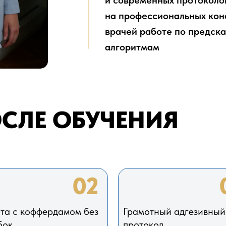
и современных протоколов
на профессиональных кон
врачей работе по предск
алгоритмам
СЛЕ ОБУЧЕНИЯ
02
та с коффердамом без
Грамотный адгезивный
бок
протокол