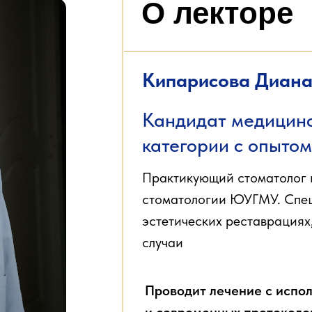
О лекторе
Кипарисова Диан
Кандидат медицинс
категории с опытом 
Практикующий стоматолог 
стоматологии ЮУГМУ. Спец
эстетических реставрациях
случаи
Проводит лечение с испо