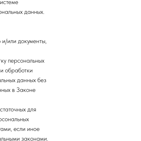
системе
ональных данных.
 и/или документы,
тку персональных
ии обработки
льных данных без
нных в Законе
статочных для
рсональных
ами, если иное
альными законами.