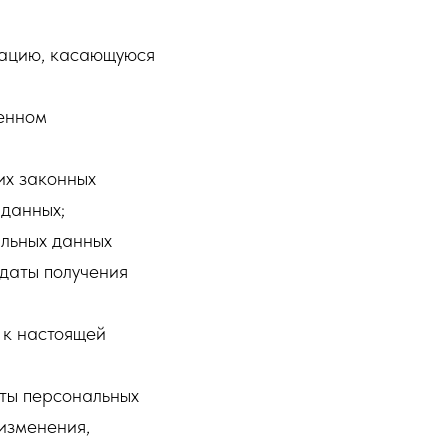
мацию, касающуюся
ленном
их законных
 данных;
альных данных
 даты получения
 к настоящей
ты персональных
 изменения,