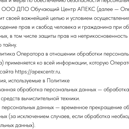
ных и меры по обеспечению безопасности персональн
 ООО ДПО Обучающий Центр АПЕКС (далее — Опе
вит своей важнейшей целью и условием осуществлени
юдение прав и свобод человека и гражданина при об
ых, в том числе защиты прав на неприкосновенность 
 тайну.
олитика Оператора в отношении обработки персонал
а) применяется ко всей информации, которую Операт
айта https://apexcentr.ru.
ия, используемые в Политике
ованная обработка персональных данных — обработк
средств вычислительной техники.
е персональных данных — временное прекращение о
ых (за исключением случаев, если обработка необхо
льных данных).