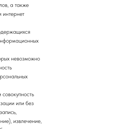
ов, а также
и интернет
содержащихся
 информационных
торых невозможно
ность
ерсональных
 совокупность
зации или без
запись,
ние), извлечение,