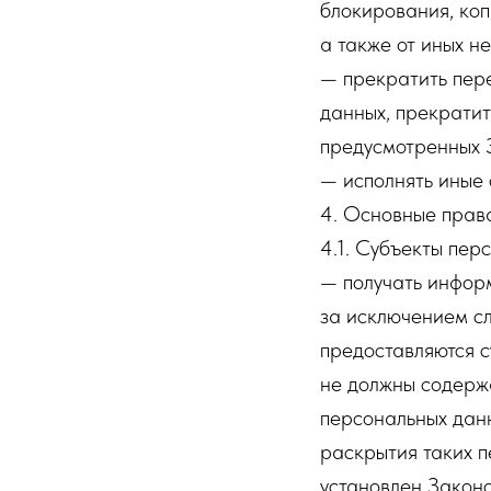
блокирования, ко
а также от иных н
— прекратить пере
данных, прекратит
предусмотренных 
— исполнять иные
4. Основные прав
4.1. Субъекты пер
— получать инфор
за исключением с
предоставляются с
не должны содерж
персональных данн
раскрытия таких 
установлен Законо