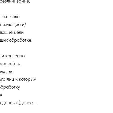
обезличивание,
еское или
анизующие и/
ляющие цели
щих обработке,
ли косвенно
xcentr.ru.
ых для
га лиц к которым
обработку
я
х данных (далее —