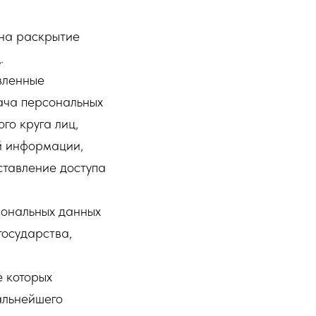
 на раскрытие
.
вленные
ача персональных
го круга лиц,
й информации,
тавление доступа
сональных данных
государства,
е которых
альнейшего