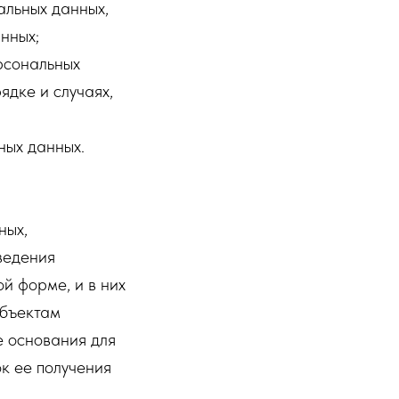
альных данных,
нных;
рсональных
ядке и случаях,
ных данных.
ных,
ведения
й форме, и в них
убъектам
е основания для
к ее получения