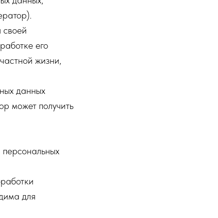
ых данных,
ратор).
я своей
работке его
частной жизни,
ьных данных
ор может получить
а персональных
бработки
дима для