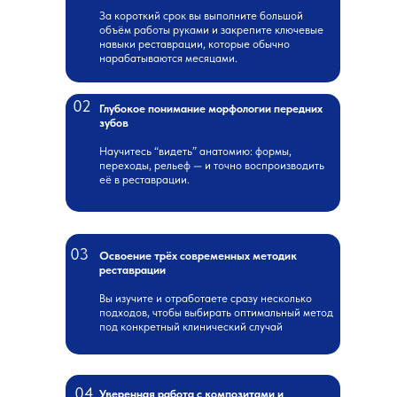
За короткий срок вы выполните большой
объём работы руками и закрепите ключевые
навыки реставрации, которые обычно
нарабатываются месяцами.
02
Глубокое понимание морфологии передних
зубов
Научитесь “видеть” анатомию: формы,
переходы, рельеф — и точно воспроизводить
её в реставрации.
03
Освоение трёх современных методик
реставрации
Вы изучите и отработаете сразу несколько
подходов, чтобы выбирать оптимальный метод
под конкретный клинический случай
04
Уверенная работа с композитами и