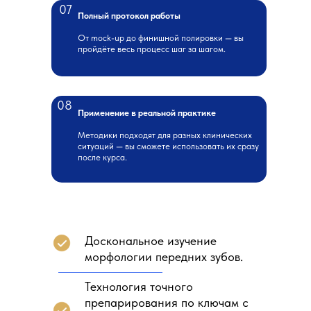
07
Полный протокол работы
От mock-up до финишной полировки — вы
пройдёте весь процесс шаг за шагом.
08
Применение в реальной практике
Методики подходят для разных клинических
ситуаций — вы сможете использовать их сразу
после курса.
Доскональное изучение
морфологии передних зубов.
Технология точного
препарирования по ключам с